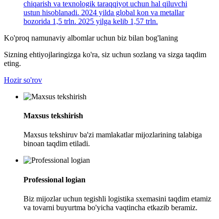
chiqarish va texnologik taraqqiyot uchun hal qiluvchi
ustun hisoblanadi. 2024 yilda global kon va metallar
bozorida 1,5 trln. 2025 yilga kelib 1,57 trln.
Ko'proq namunaviy albomlar uchun biz bilan bog'laning
Sizning ehtiyojlaringizga ko'ra, siz uchun sozlang va sizga taqdim
eting.
Hozir so'rov
Maxsus tekshirish
Maxsus tekshiruv ba'zi mamlakatlar mijozlarining talabiga
binoan taqdim etiladi.
Professional logian
Biz mijozlar uchun tegishli logistika sxemasini taqdim etamiz
va tovarni buyurtma bo'yicha vaqtincha etkazib beramiz.