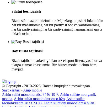
Sifatni boshqarish
Bizda sifat nazorati tizimi bor. Mijozlarga topshirishdan oldin
har bir mahsulotning har bir partiyasi bor va xaridorlarning
har bir partiyasining har bir partiyasining namunalarini qayta
tiklash uchun.
Boy Busta tajribasi
Bizda tajribali marketing bilan o'z eksport litsenziyasi bor va
ularga xizmat ko'rsatamiz. Biz biznes modeli uchun ham
mavjud.
© Copyright - 2010-2023: Barcha huquqlar himoyalangan.
Sayt xaritasi
-
Amp mobile
Ashin sulfat monohidratist 7446-19-7
,
Ashin sulfate noorganik
modda
,
Ashin sulfat monohidrat znso.h2o
,
Ashin sulfat
Monohidratira 2833.29.00
,
Ashin sulfatoni monohidrasi bilan