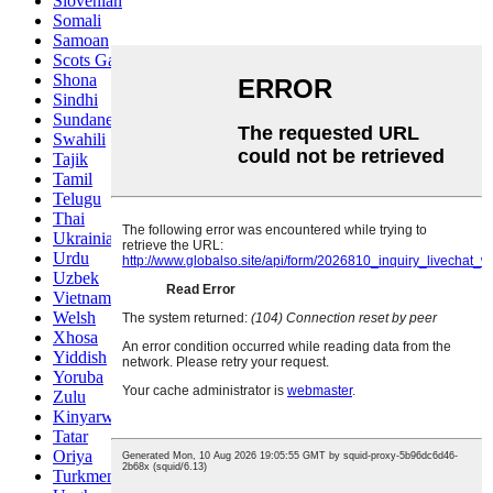
Slovenian
Somali
Samoan
Scots Gaelic
Shona
Sindhi
Sundanese
Swahili
Tajik
Tamil
Telugu
Thai
Ukrainian
Urdu
Uzbek
Vietnamese
Welsh
Xhosa
Yiddish
Yoruba
Zulu
Kinyarwanda
Tatar
Oriya
Turkmen