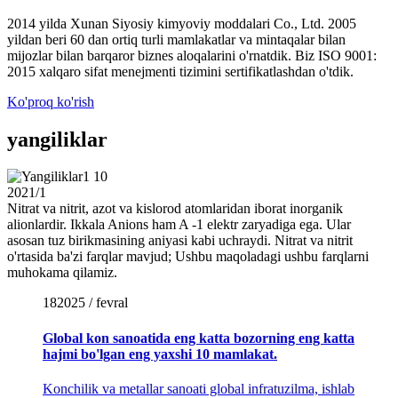
2014 yilda Xunan Siyosiy kimyoviy moddalari Co., Ltd. 2005
yildan beri 60 dan ortiq turli mamlakatlar va mintaqalar bilan
mijozlar bilan barqaror biznes aloqalarini o'rnatdik. Biz ISO 9001:
2015 xalqaro sifat menejmenti tizimini sertifikatlashdan o'tdik.
Ko'proq ko'rish
yangiliklar
10
2021/1
Nitrat va nitrit, azot va kislorod atomlaridan iborat inorganik
alionlardir. Ikkala Anions ham A -1 elektr zaryadiga ega. Ular
asosan tuz birikmasining aniyasi kabi uchraydi. Nitrat va nitrit
o'rtasida ba'zi farqlar mavjud; Ushbu maqoladagi ushbu farqlarni
muhokama qilamiz.
18
2025 / fevral
Global kon sanoatida eng katta bozorning eng katta
hajmi bo'lgan eng yaxshi 10 mamlakat.
Konchilik va metallar sanoati global infratuzilma, ishlab