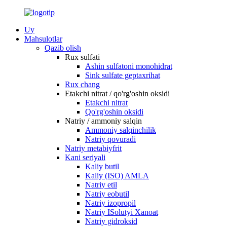
Uy
Mahsulotlar
Qazib olish
Rux sulfati
Ashin sulfatoni monohidrat
Sink sulfate geptaxrihat
Rux chang
Etakchi nitrat / qo'rg'oshin oksidi
Etakchi nitrat
Qo'rg'oshin oksidi
Natriy / ammoniy salqin
Ammoniy salqinchilik
Natriy qovuradi
Natriy metabiyfrit
Kani seriyali
Kaliy butil
Kaliy (ISO) AMLA
Natriy etil
Natriy eobutil
Natriy izopropil
Natriy ISolutyi Xanoat
Natriy gidroksid