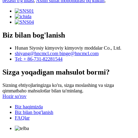
bezash o'g'liitasi
,
Ashin sulfat monohidrasi oq kukun
,
Biz bilan bog'lanish
Hunan Siyosiy kimyoviy kimyoviy moddalar Co., Ltd.
shiyang@hncmcl.com
binge@hncmcl.com
Tel: + 86-731-82281544
Sizga yoqadigan mahsulot bormi?
Sizning ehtiyojlaringizga ko'ra, sizga moslashing va sizga
qimmatbaho mahsulotlar bilan ta'minlang.
Hozir so'rov
Biz haqimizda
Biz bilan bog'lanish
FAQlar