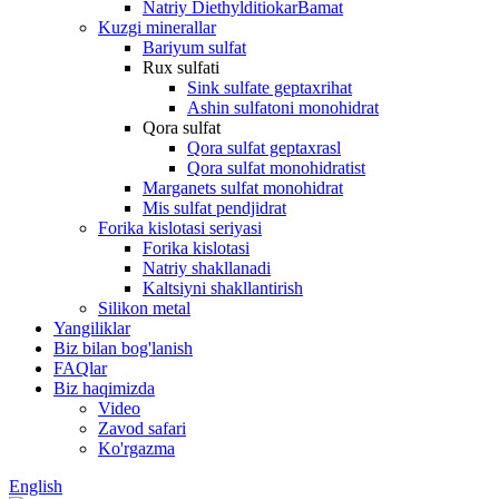
Natriy DiethylditiokarBamat
Kuzgi minerallar
Bariyum sulfat
Rux sulfati
Sink sulfate geptaxrihat
Ashin sulfatoni monohidrat
Qora sulfat
Qora sulfat geptaxrasl
Qora sulfat monohidratist
Marganets sulfat monohidrat
Mis sulfat pendjidrat
Forika kislotasi seriyasi
Forika kislotasi
Natriy shakllanadi
Kaltsiyni shakllantirish
Silikon metal
Yangiliklar
Biz bilan bog'lanish
FAQlar
Biz haqimizda
Video
Zavod safari
Ko'rgazma
English